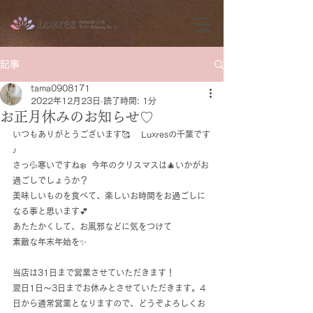
記事
tama0908171
2022年12月23日
読了時間: 1分
お正月休みのお知らせ♡
いつもありがとうございます🥰　 Luxresの千葉です
♪
さっ💦寒いですね❄️  今年のクリスマスは🎄いかがお
過ごしでしょうか？
美味しいものを食べて、楽しいお時間をお過ごしに
なる事と思います💕
あたたかくして、お風邪などに気をつけて
素敵な年末年始を✨
当店は31日まで営業させていただきます！
翌日1日〜3日までお休みとさせていただきます。4
日から通常営業となりますので、どうぞよろしくお