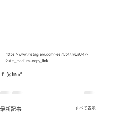
https://www.instagram.com/reel/CbfXniEsU4Y/
?utm_medium=copy_link
すべて表示
最新記事