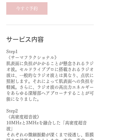
今すぐ予約
サービス内容
Step1
《サーマフラクショナル》
肌表面に負担がかかることが懸念されるラジ
オ波。セルドライブプロに搭載されるラジオ
波は、一般的なラジオ波とは異なり、点状に
照射します。それによって肌表面への負担を
軽減。さらに、ラジオ波の高出力エネルギー
をあらゆる深層部へアプローチすることが可
能になりました。
Step2
《高密度超音波》
10MHzと3MHzを融合した「高密度超音
波」
それぞれの微細振動が深くまで浸透し、筋膜