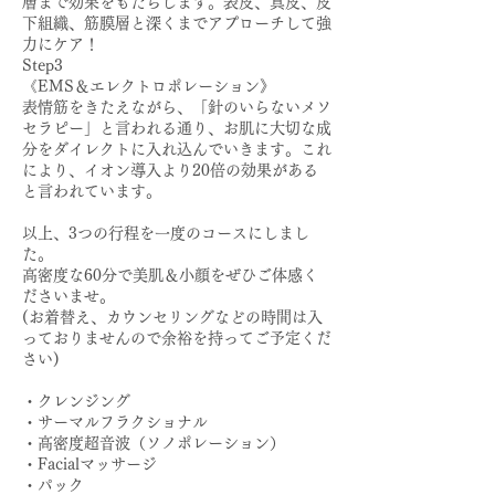
層まで効果をもたらします。表皮、真皮、皮
下組織、筋膜層と深くまでアプローチして強
力にケア！
Step3
《EMS＆エレクトロポレーション》
表情筋をきたえながら、「針のいらないメソ
セラピー」と言われる通り、お肌に大切な成
分をダイレクトに入れ込んでいきます。これ
により、イオン導入より20倍の効果がある
と言われています。
以上、3つの行程を一度のコースにしまし
た。
高密度な60分で美肌＆小顔をぜひご体感く
ださいませ。
(お着替え、カウンセリングなどの時間は入
っておりませんので余裕を持ってご予定くだ
さい)
・クレンジング
・サーマルフラクショナル
・高密度超音波（ソノポレーション）
・Facialマッサージ
・パック